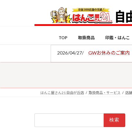
コ
ナ
ン
ビ
テ
ゲ
ン
ー
ツ
シ
TOP
取扱商品
印鑑・はんこ
へ
ョ
ス
ン
2026/04/27/
GWお休みのご案内
キ
に
ッ
移
プ
動
はんこ屋さん21 自由が丘店
取扱商品・サービス
店
検
索: